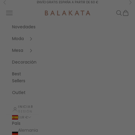
Ir al contenido
ENVÍO GRATIS ESPAÑA A PARTIR DE 60 €
Anterior
Sig
Menú
Buscar
Cesta
Balakata España
Novedades
Moda
Mesa
Decoración
Best
Sellers
Outlet
INICIAR
SESIÓN
EUR €
País
Alemania