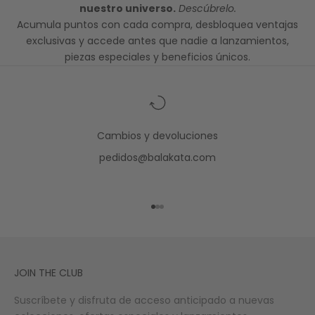
nuestro universo.
Descúbrelo.
Acumula puntos con cada compra, desbloquea ventajas
exclusivas y accede antes que nadie a lanzamientos,
piezas especiales y beneficios únicos.
Cambios y devoluciones
pedidos@balakata.com
Ir al artículo 1
Ir al artículo 2
Ir al artículo 3
JOIN THE CLUB
Suscríbete y disfruta de acceso anticipado a nuevas