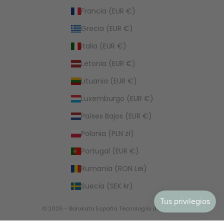
Francia (EUR €)
Grecia (EUR €)
Italia (EUR €)
Letonia (EUR €)
Lituania (EUR €)
Luxemburgo (EUR €)
Países Bajos (EUR €)
Polonia (PLN zł)
Portugal (EUR €)
Rumanía (RON Lei)
Suecia (SEK kr)
© 2026 - Balakata España
Tecnología de Shopify