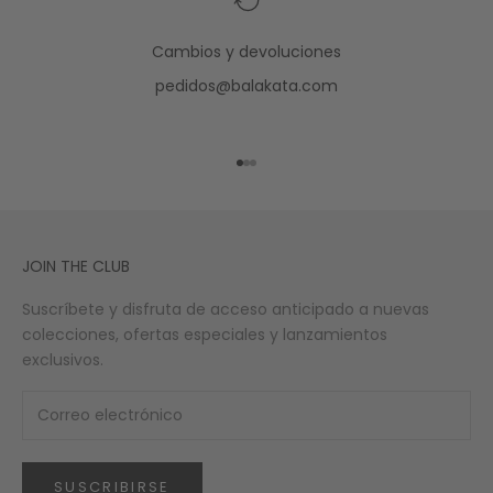
Cambios y devoluciones
pedidos@balakata.com
Ir al artículo 1
Ir al artículo 2
Ir al artículo 3
JOIN THE CLUB
Suscríbete y disfruta de acceso anticipado a nuevas
colecciones, ofertas especiales y lanzamientos
exclusivos.
SUSCRIBIRSE