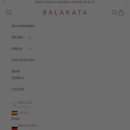
Ir al contenido
ENVÍO GRATIS ESPAÑA A PARTIR DE 60 €
Anterior
Sig
Menú
Buscar
Cesta
Balakata España
Novedades
Moda
Mesa
Decoración
Best
Sellers
Outlet
INICIAR
SESIÓN
EUR €
País
Alemania