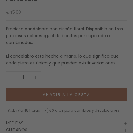
Precio de oferta
€45,00
Precioso candelabro con diseño floral. Disponible en tres
preciosos colores: igual de bonitas por separado o
combinadas.
El candelabro está hecho a mano, lo que significa que
cada pieza es única y que pueden existir variaciones.
Reducir cantidad
Aumentar cantidad
AÑADIR A LA CESTA
Envío 48 horas
30 días para cambios y devoluciones
MEDIDAS
CUIDADOS