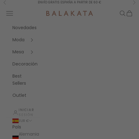
Ir al contenido
ENVÍO GRATIS ESPAÑA A PARTIR DE 60 €
Anterior
Sig
Menú
Buscar
Cesta
Balakata España
Novedades
Moda
Mesa
Decoración
Best
Sellers
Outlet
INICIAR
SESIÓN
EUR €
País
Alemania