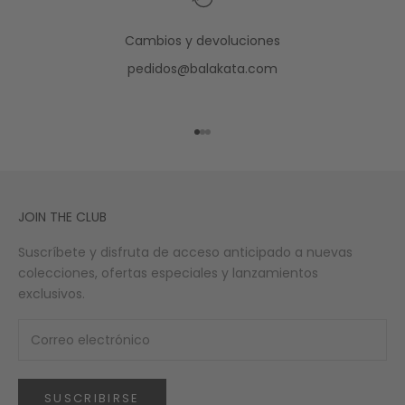
Cambios y devoluciones
pedidos@balakata.com
Ir al artículo 1
Ir al artículo 2
Ir al artículo 3
JOIN THE CLUB
Suscríbete y disfruta de acceso anticipado a nuevas
colecciones, ofertas especiales y lanzamientos
exclusivos.
SUSCRIBIRSE