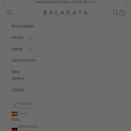
Ir al contenido
ENVÍO GRATIS ESPAÑA A PARTIR DE 60 €
Anterior
Sig
Menú
Buscar
Cesta
Balakata España
Novedades
Moda
Mesa
Decoración
Best
Sellers
Outlet
INICIAR
SESIÓN
EUR €
País
Alemania