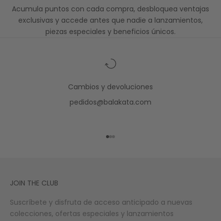
Acumula puntos con cada compra, desbloquea ventajas
exclusivas y accede antes que nadie a lanzamientos,
piezas especiales y beneficios únicos.
Cambios y devoluciones
pedidos@balakata.com
Ir al artículo 1
Ir al artículo 2
Ir al artículo 3
JOIN THE CLUB
Suscríbete y disfruta de acceso anticipado a nuevas
colecciones, ofertas especiales y lanzamientos