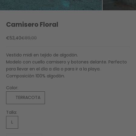
Camisero Floral
Precio de oferta
Precio normal
€53,40
€89,00
Vestido midi en tejido de algodón.
Modelo con cuello camisero y botones delante.
Perfecto
para llevar en el día a día o para ir a la playa.
Composición 100% algodón.
Color:
TERRACOTA
Talla:
L