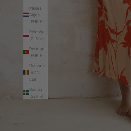
Países
Bajos
(EUR €)
Polonia
(PLN zł)
Portugal
(EUR €)
Rumanía
(RON
Lei)
Suecia
(SEK kr)