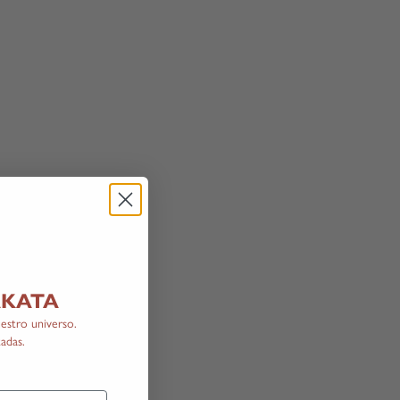
LAKATA
estro universo.
adas.