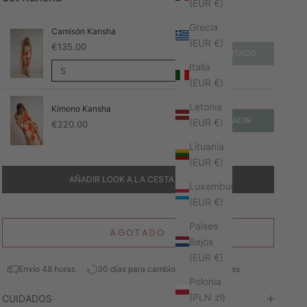
(EUR €)
Grecia
Camisón Kansha
(EUR €)
€
135.00
AGOTADO
Italia
(EUR €)
Letonia
Kimono Kansha
AÑADIR
(EUR €)
€
220.00
Lituania
(EUR €)
AÑADIR LOOK A LA CESTA
-
€0.00
Luxemburgo
(EUR €)
Países
AGOTADO
Bajos
(EUR €)
Envío 48 horas
30 días para cambios y devoluciones
Polonia
(PLN zł)
CUIDADOS