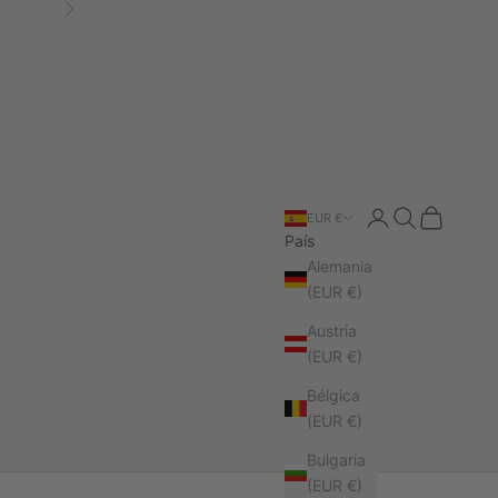
Siguiente
Iniciar sesión
Buscar
Cesta
EUR €
País
Alemania
(EUR €)
Austria
(EUR €)
Bélgica
(EUR €)
Bulgaria
(EUR €)