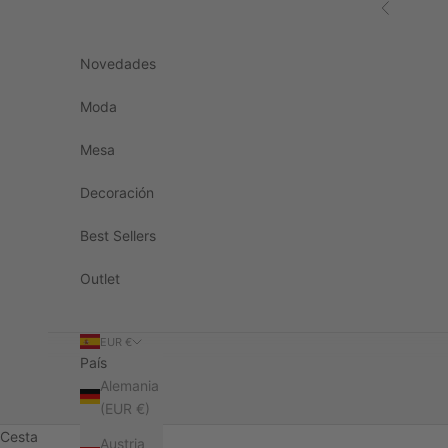
Ir al contenido
Anterior
Novedades
Moda
Mesa
Decoración
Best Sellers
Outlet
EUR €
País
Alemania
(EUR €)
Cesta
Austria