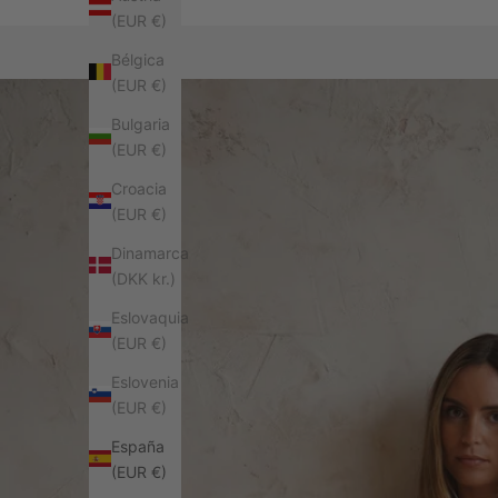
(EUR €)
Bélgica
(EUR €)
Bulgaria
(EUR €)
Croacia
(EUR €)
Dinamarca
(DKK kr.)
Eslovaquia
(EUR €)
Eslovenia
(EUR €)
España
(EUR €)