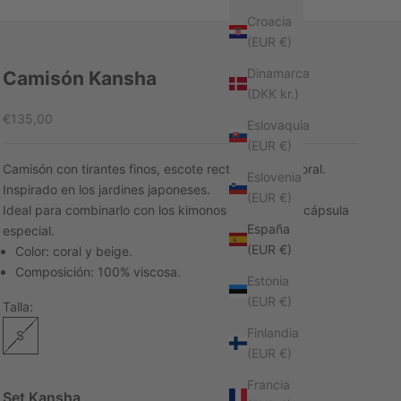
Croacia
(EUR €)
Dinamarca
Camisón Kansha
(DKK kr.)
Precio de oferta
€135,00
Eslovaquia
(EUR €)
Camisón con tirantes finos, escote recto y diseño floral.
Eslovenia
Inspirado en los jardines japoneses.
(EUR €)
Ideal para combinarlo con los kimonos de la misma cápsula
España
especial.
(EUR €)
Color: coral y beige.
Composición: 100% viscosa.
Estonia
(EUR €)
Talla:
Finlandia
S
(EUR €)
Francia
Set Kansha