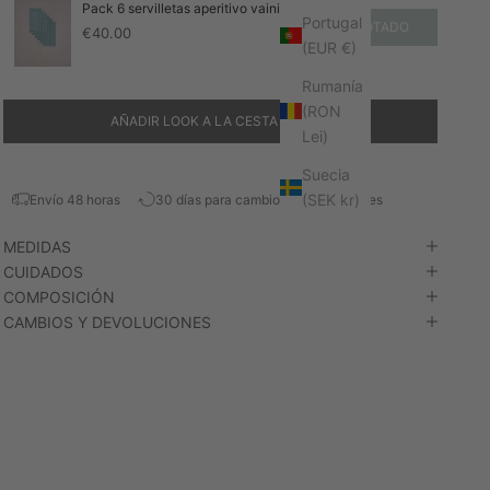
Pack 6 servilletas aperitivo vainica
Portugal
AGOTADO
€
40.00
(EUR €)
Rumanía
(RON
AÑADIR LOOK A LA CESTA
-
€0.00
Lei)
Suecia
(SEK kr)
Envío 48 horas
30 días para cambios y devoluciones
MEDIDAS
CUIDADOS
COMPOSICIÓN
CAMBIOS Y DEVOLUCIONES