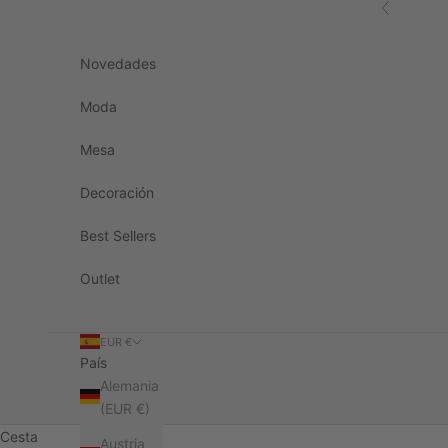
Ir al contenido
Anterior
Novedades
Moda
Mesa
Decoración
Best Sellers
Outlet
EUR €
País
Alemania
(EUR €)
Cesta
Austria