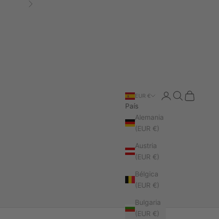
Siguiente
Iniciar sesión
Buscar
Cesta
EUR €
País
Alemania
(EUR €)
Austria
(EUR €)
Bélgica
(EUR €)
Bulgaria
(EUR €)