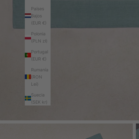
Países
Bajos
(EUR €)
Polonia
(PLN zł)
Portugal
(EUR €)
Rumanía
(RON
Lei)
Suecia
(SEK kr)