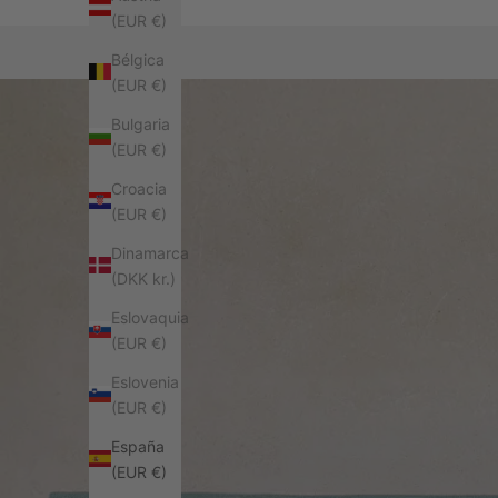
(EUR €)
Bélgica
(EUR €)
Bulgaria
(EUR €)
Croacia
(EUR €)
Dinamarca
(DKK kr.)
Eslovaquia
(EUR €)
Eslovenia
(EUR €)
España
(EUR €)