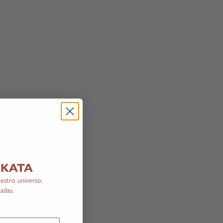
LAKATA
estro universo.
adas.