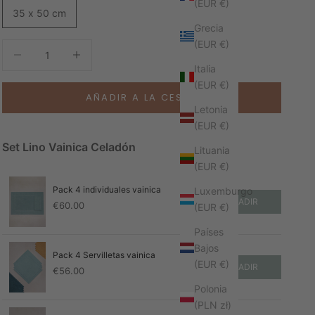
(EUR €)
35 x 50 cm
Grecia
(EUR €)
Reducir cantidad
Aumentar cantidad
Italia
(EUR €)
AÑADIR A LA CESTA
Letonia
(EUR €)
Set Lino Vainica Celadón
Lituania
(EUR €)
Pack 4 individuales vainica
Luxemburgo
AÑADIR
€
60.00
(EUR €)
Países
Bajos
Pack 4 Servilletas vainica
(EUR €)
AÑADIR
€
56.00
Polonia
(PLN zł)