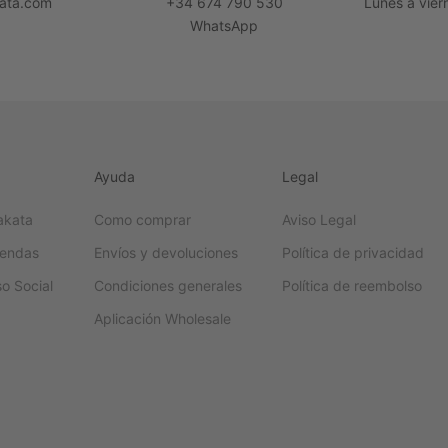
ata.com
+34 674 790 530
Lunes a vier
WhatsApp
Ayuda
Legal
akata
Como comprar
Aviso Legal
iendas
Envíos y devoluciones
Política de privacidad
o Social
Condiciones generales
Política de reembolso
Aplicación Wholesale