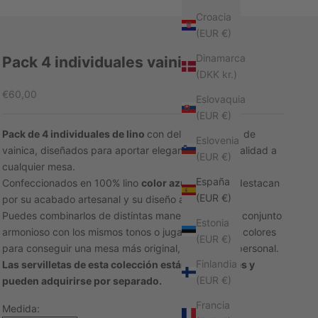
Croacia
(EUR €)
Dinamarca
Pack 4 individuales vainica
(DKK kr.)
Precio de oferta
€60,00
Eslovaquia
(EUR €)
Pack de 4 individuales de lino
con delicado detalle de
Eslovenia
vainica, diseñados para aportar elegancia y personalidad a
(EUR €)
cualquier mesa.
España
Confeccionados en 100% lino
color azul celadón
, destacan
(EUR €)
por su acabado artesanal y su diseño atemporal.
Puedes combinarlos de distintas maneras: crear un conjunto
Estonia
armonioso con los mismos tonos o jugar mezclando colores
(EUR €)
para conseguir una mesa más original, dinámica y personal.
Finlandia
Las servilletas de esta colección están disponibles y
(EUR €)
pueden adquirirse por separado.
Francia
Medida: