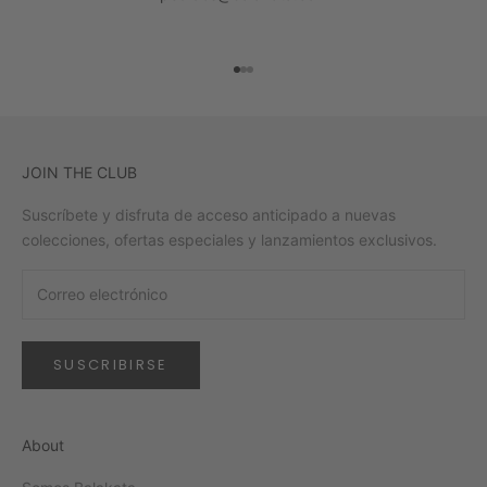
Ir al artículo 1
Ir al artículo 2
Ir al artículo 3
JOIN THE CLUB
Suscríbete y disfruta de acceso anticipado a nuevas
colecciones, ofertas especiales y lanzamientos exclusivos.
SUSCRIBIRSE
About