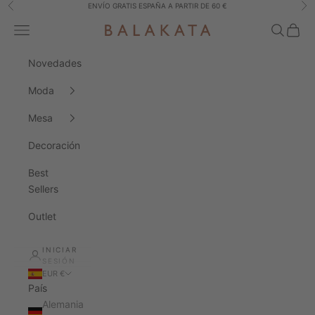
Ir al contenido
ENVÍO GRATIS ESPAÑA A PARTIR DE 60 €
Anterior
Sig
Menú
Buscar
Cesta
Balakata España
Novedades
Moda
Mesa
Decoración
Best
Sellers
Outlet
INICIAR
SESIÓN
EUR €
País
Alemania