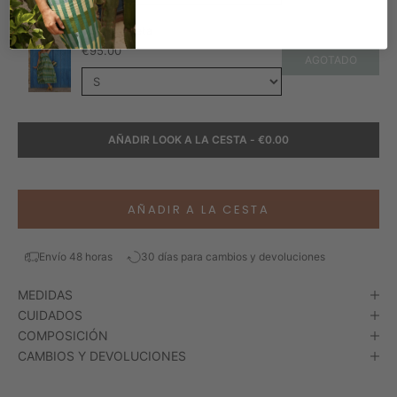
Vestido Isleta
€
95.00
AGOTADO
AÑADIR LOOK A LA CESTA
-
€0.00
AÑADIR A LA CESTA
Envío 48 horas
30 días para cambios y devoluciones
MEDIDAS
CUIDADOS
COMPOSICIÓN
CAMBIOS Y DEVOLUCIONES