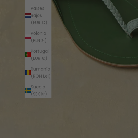
Países
Bajos
(EUR €)
Polonia
(PLN zł)
Portugal
(EUR €)
Rumanía
(RON Lei)
Suecia
(SEK kr)