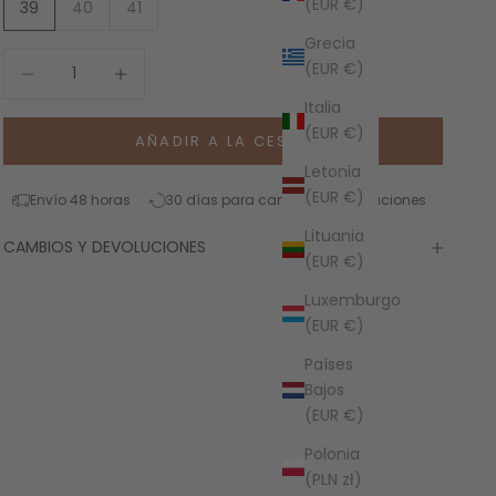
(EUR €)
39
40
41
Grecia
Reducir cantidad
Aumentar cantidad
(EUR €)
Italia
(EUR €)
AÑADIR A LA CESTA
Letonia
(EUR €)
Envío 48 horas
30 días para cambios y devoluciones
Lituania
CAMBIOS Y DEVOLUCIONES
(EUR €)
Luxemburgo
(EUR €)
Países
Bajos
(EUR €)
Polonia
(PLN zł)