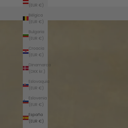
(EUR €)
Bélgica
(EUR €)
Bulgaria
(EUR €)
Croacia
(EUR €)
Dinamarca
(DKK kr.)
Eslovaquia
(EUR €)
Eslovenia
(EUR €)
España
(EUR €)