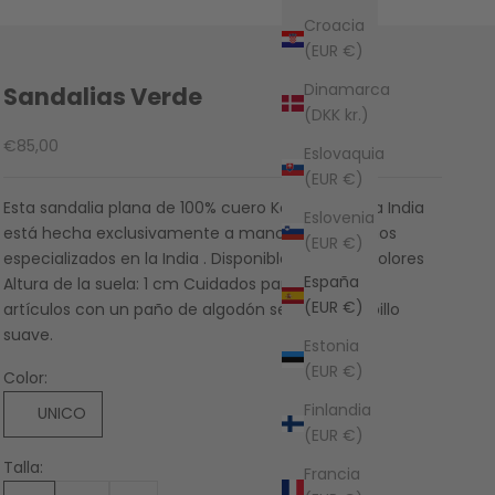
Croacia
(EUR €)
Dinamarca
Sandalias Verde
(DKK kr.)
Precio de oferta
€85,00
Eslovaquia
(EUR €)
Esta sandalia plana de 100% cuero Kolhapuri de la India
Eslovenia
está hecha exclusivamente a mano por artesanos
(EUR €)
especializados en la India . Disponible en varios colores
España
Altura de la suela: 1 cm Cuidados para limpiar los
(EUR €)
artículos con un paño de algodón seco o un cepillo
suave.
Estonia
(EUR €)
Color:
Finlandia
UNICO
(EUR €)
Talla:
Francia