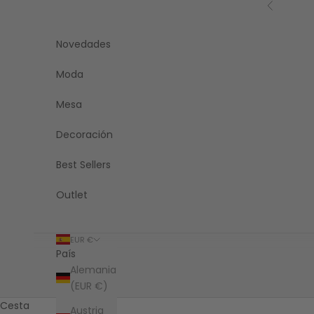
Ir al contenido
Anterior
Novedades
Moda
Mesa
Decoración
Best Sellers
Outlet
EUR €
País
Alemania
(EUR €)
Cesta
Austria