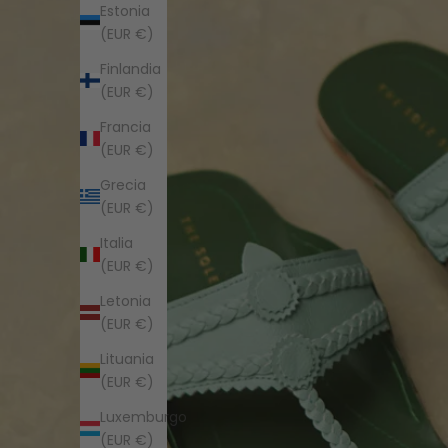
Estonia
(EUR €)
Finlandia
(EUR €)
Francia
(EUR €)
Grecia
(EUR €)
Italia
(EUR €)
Letonia
(EUR €)
Lituania
(EUR €)
Luxemburgo
(EUR €)