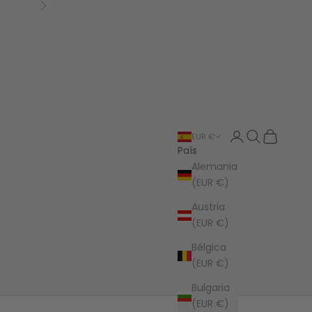
Siguiente
Iniciar sesión
Buscar
Cesta
EUR €
País
Alemania
(EUR €)
Austria
(EUR €)
Bélgica
(EUR €)
Bulgaria
(EUR €)