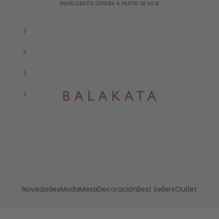
ENVÍO GRATIS ESPAÑA A PARTIR DE 60 €
Balakata España
Novedades
Moda
Mesa
Decoración
Best Sellers
Outlet