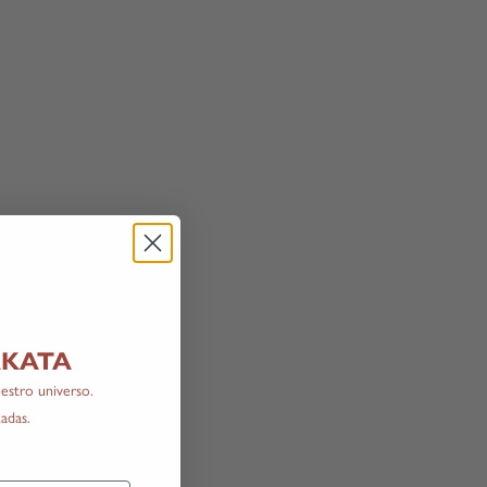
LAKATA
estro universo.
adas.