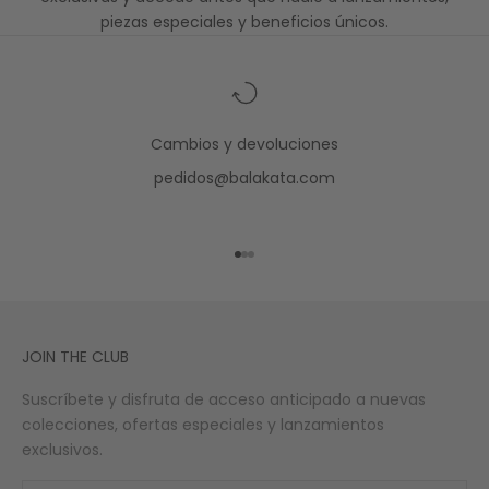
piezas especiales y beneficios únicos.
Cambios y devoluciones
pedidos@balakata.com
Ir al artículo 1
Ir al artículo 2
Ir al artículo 3
JOIN THE CLUB
Suscríbete y disfruta de acceso anticipado a nuevas
colecciones, ofertas especiales y lanzamientos
exclusivos.