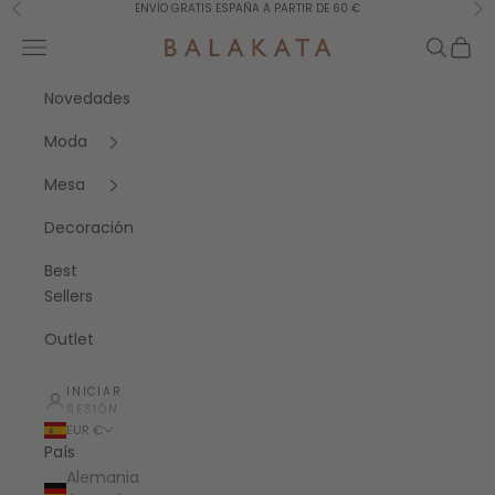
Ir al contenido
ENVÍO GRATIS ESPAÑA A PARTIR DE 60 €
Anterior
Sig
Menú
Buscar
Cesta
Balakata España
Novedades
Moda
Mesa
Decoración
Best
Sellers
Outlet
INICIAR
SESIÓN
EUR €
País
Alemania